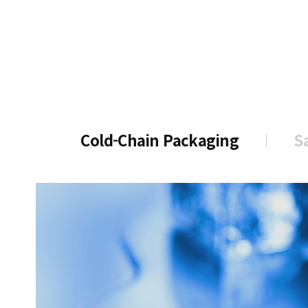
으
로
가
기
Cold-Chain Packaging
S