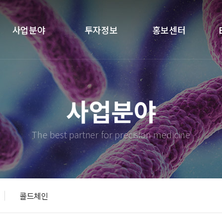
메인메뉴 바로가기
본문 바로가기
사업분야
투자정보
홍보센터
CRO
재무정보
공지사항
사업분야
의약품 품질분석
공시정보
뉴스
콜드체인
IR소식
자료실
The best partner for precision medicine
투자자문의
CI
콜드체인