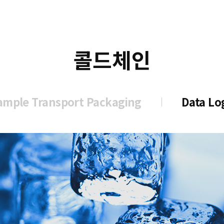
콜드체인
ample Transport Packaging
Data Lo