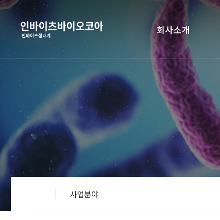
본
컨
메
문
텐
인
인
츠
메
회사소개
바
바
뉴
이
로
츠
가
바
이
기
인바이츠생태계
오
코
기업개요
아
(주)
연혁
인증현황
서
브
사업분야
메
메
인
뉴